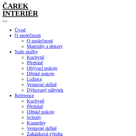
ČAREK
INTERIÉR
Úvod
O společnosti
O společnosti
Materiály a dekory
Naše služby
Kuchyně
Předsíně
Obývací pokoje
Dětské pokoje
Ložnice
Vestavné skříně
Dýhovaný nábytek
Reference
Kuchyně
Předsíně
Dětské pokoje
Schody
Koupelny
Vestavné skříně
Zakázková výroba