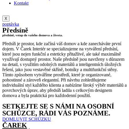
Kontakt
X
poptávka
Předsíně
předsíně, vstup do vašeho domova a života.
Předsíň je prostor, kde začíná váš domov a kde zanecháváte první
dojem. V Čarek Interiér se specializujeme na vytváření předsíní,
které jsou nejen funkční a esteticky přitažlivé, ale také maximálně
využívají dostupný prostor. Naše předsíně jsou navrženy s důrazem
na detail, s využitím odolných materiálů a inteligentních úložných
řešení, jako jsou vestavěné skříně, botníky a multifunkční stěny.
Tímto způsobem vytváříme prostředí, které je organizované,
pohostinné a zároveň elegantní. Při návrhu zohledňujeme
individuální styl každého klienta a nabízíme široký výběr materiálů a
povrchových úprav, aby předsíň ladila s celkovým designem
domova a byla praktická pro každodenní použití.
SETKEJTE SE S NÁMI NA OSOBNÍ
SCHŮZCE, RÁDI VÁS POZNÁME.
DOMLUVIT SCHŮZKU
ČAREK